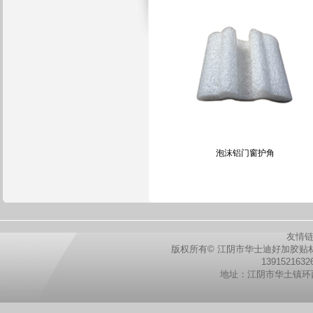
泡沫铝门窗护角
友情
版权所有© 江阴市华士迪好加胶贴
139152163
地址：江阴市华土镇环